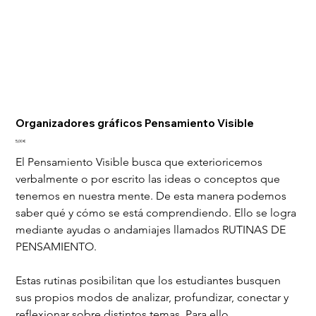
Organizadores gráficos Pensamiento Visible
Precio
5,00 €
El Pensamiento Visible busca que exterioricemos 
verbalmente o por escrito las ideas o conceptos que 
tenemos en nuestra mente. De esta manera podemos 
saber qué y cómo se está comprendiendo. Ello se logra 
mediante ayudas o andamiajes llamados RUTINAS DE 
PENSAMIENTO.
Estas rutinas posibilitan que los estudiantes busquen 
sus propios modos de analizar, profundizar, conectar y 
reflexionar sobre distintos temas. Para ello 