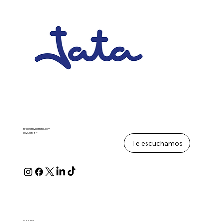
info@emylearning.com
662 355 841
Te escuchamos