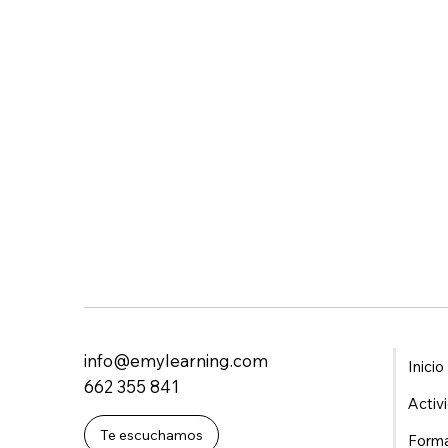
info@emylearning.com
Inicio
662 355 841
Activ
Te escuchamos
Form